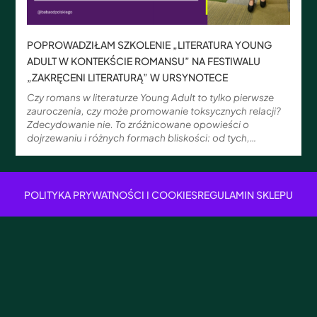
POPROWADZIŁAM SZKOLENIE „LITERATURA YOUNG
ADULT W KONTEKŚCIE ROMANSU” NA FESTIWALU
„ZAKRĘCENI LITERATURĄ” W URSYNOTECE
Czy romans w literaturze Young Adult to tylko pierwsze
zauroczenia, czy może promowanie toksycznych relacji?
Zdecydowanie nie. To zróżnicowane opowieści o
dojrzewaniu i różnych formach bliskości: od tych,…
POLITYKA PRYWATNOŚCI I COOKIES
REGULAMIN SKLEPU