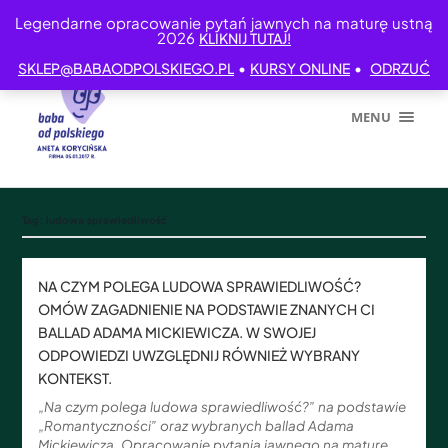
Legendarne opracowanie pytań jawnych na maturę ustną
2026
KLIKNIJ TUTAJ!
•
•
SKLEP@BABAODPOLSKIEGO.PL
KURSY ONLINE
ODRZUĆ
MENU
Tag:
ludowa sprawiedliwość
NA CZYM POLEGA LUDOWA SPRAWIEDLIWOŚĆ?
OMÓW ZAGADNIENIE NA PODSTAWIE ZNANYCH CI
BALLAD ADAMA MICKIEWICZA. W SWOJEJ
ODPOWIEDZI UWZGLĘDNIJ RÓWNIEŻ WYBRANY
KONTEKST.
„Na czym polega ludowa sprawiedliwość?” na podstawie
„Romantyczności” oraz wybranych ballad Adama
Mickiewicza. Opracowanie pytania jawnego na maturę