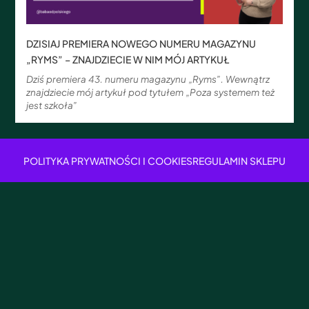
DZISIAJ PREMIERA NOWEGO NUMERU MAGAZYNU
„RYMS” – ZNAJDZIECIE W NIM MÓJ ARTYKUŁ
Dziś premiera 43. numeru magazynu „Ryms”. Wewnątrz
znajdziecie mój artykuł pod tytułem „Poza systemem też
jest szkoła”
POLITYKA PRYWATNOŚCI I COOKIES
REGULAMIN SKLEPU