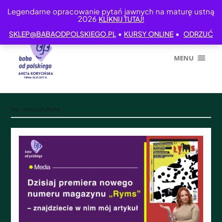
Legendarne opracowanie pytań jawnych na maturę ustną
2026
KLIKNIJ TUTAJ!
•
•
SKLEP@BABAODPOLSKIEGO.PL
KURSY ONLINE
ODRZUĆ
MENU
Tag:
magazyn Ryms