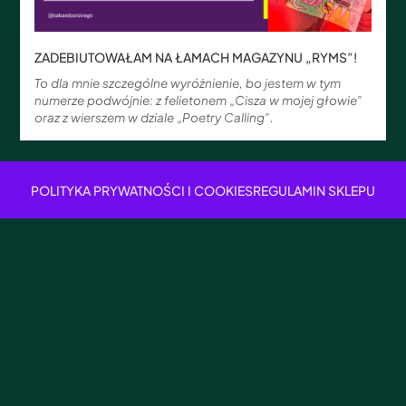
ZADEBIUTOWAŁAM NA ŁAMACH MAGAZYNU „RYMS”!
To dla mnie szczególne wyróżnienie, bo jestem w tym
numerze podwójnie: z felietonem „Cisza w mojej głowie”
oraz z wierszem w dziale „Poetry Calling”.
POLITYKA PRYWATNOŚCI I COOKIES
REGULAMIN SKLEPU