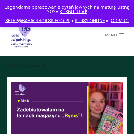
Legendarne opracowanie pytań jawnych na maturę ustną
2026
KLIKNIJ TUTAJ!
•
•
SKLEP@BABAODPOLSKIEGO.PL
KURSY ONLINE
ODRZUĆ
MENU
Tag:
Marta Lipczyńska-Gil