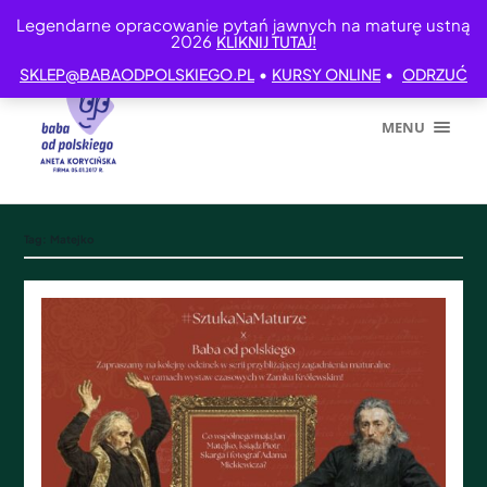
Legendarne opracowanie pytań jawnych na maturę ustną
2026
KLIKNIJ TUTAJ!
•
•
SKLEP@BABAODPOLSKIEGO.PL
KURSY ONLINE
ODRZUĆ
MENU
Tag:
Matejko