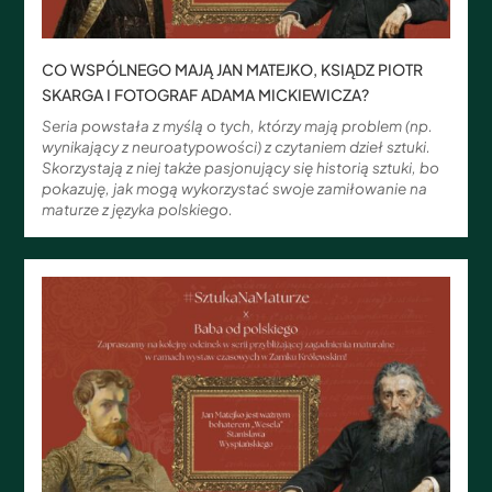
CO WSPÓLNEGO MAJĄ JAN MATEJKO, KSIĄDZ PIOTR
SKARGA I FOTOGRAF ADAMA MICKIEWICZA?
Seria powstała z myślą o tych, którzy mają problem (np.
wynikający z neuroatypowości) z czytaniem dzieł sztuki.
Skorzystają z niej także pasjonujący się historią sztuki, bo
pokazuję, jak mogą wykorzystać swoje zamiłowanie na
maturze z języka polskiego.