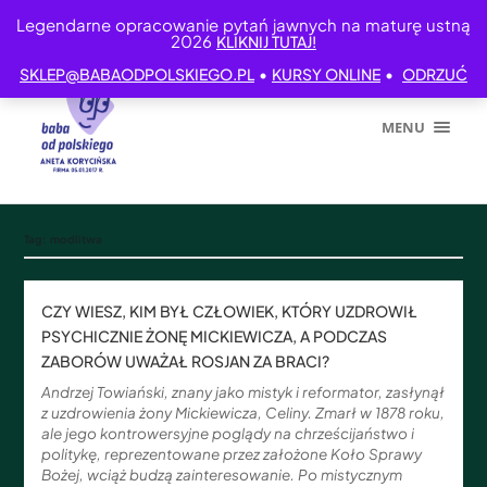
Legendarne opracowanie pytań jawnych na maturę ustną
2026
KLIKNIJ TUTAJ!
•
•
SKLEP@BABAODPOLSKIEGO.PL
KURSY ONLINE
ODRZUĆ
MENU
Tag:
modlitwa
CZY WIESZ, KIM BYŁ CZŁOWIEK, KTÓRY UZDROWIŁ
PSYCHICZNIE ŻONĘ MICKIEWICZA, A PODCZAS
ZABORÓW UWAŻAŁ ROSJAN ZA BRACI?
Andrzej Towiański, znany jako mistyk i reformator, zasłynął
z uzdrowienia żony Mickiewicza, Celiny. Zmarł w 1878 roku,
ale jego kontrowersyjne poglądy na chrześcijaństwo i
politykę, reprezentowane przez założone Koło Sprawy
Bożej, wciąż budzą zainteresowanie. Po mistycznym