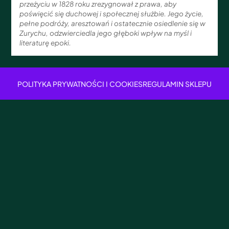
przeżyciu w 1828 roku zrezygnował z prawa, aby
poświęcić się duchowej i społecznej służbie. Jego życie,
pełne podróży, aresztowań i ostatecznie osiedlenie się w
Zurychu, odzwierciedla jego głęboki wpływ na myśl i
literaturę epoki.
POLITYKA PRYWATNOŚCI I COOKIES
REGULAMIN SKLEPU