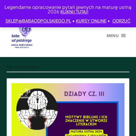
Legendarne opracowanie pytań jawnych na maturę ustną
2026
KLIKNIJ TUTAJ!
•
•
SKLEP@BABAODPOLSKIEGO.PL
KURSY ONLINE
ODRZUĆ
MENU
Tag:
motywy biblijne