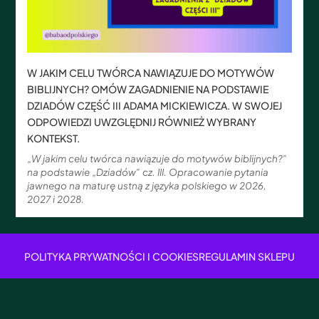
W JAKIM CELU TWÓRCA NAWIĄZUJE DO MOTYWÓW
BIBLIJNYCH? OMÓW ZAGADNIENIE NA PODSTAWIE
DZIADÓW CZĘŚĆ III ADAMA MICKIEWICZA. W SWOJEJ
ODPOWIEDZI UWZGLĘDNIJ RÓWNIEŻ WYBRANY
KONTEKST.
„W jakim celu twórca nawiązuje do motywów biblijnych?”
na podstawie „Dziadów” cz. III. Opracowanie pytania
jawnego na maturę ustną z języka polskiego w 2026,
2027 i 2028.
POLITYKA PRYWATNOŚCI I COOKIES
REGULAMIN SKLEPU