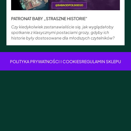
PATRONAT BABY „STRASZNE HISTORIE”
Czy kiedykolwiek zastanawialiście się, jak wyglądałoby
spotkanie z klasycznymi postaciami grozy, gdyby ich
historie były dostosowane dla młodszych czytelników?
POLITYKA PRYWATNOŚCI I COOKIES
REGULAMIN SKLEPU