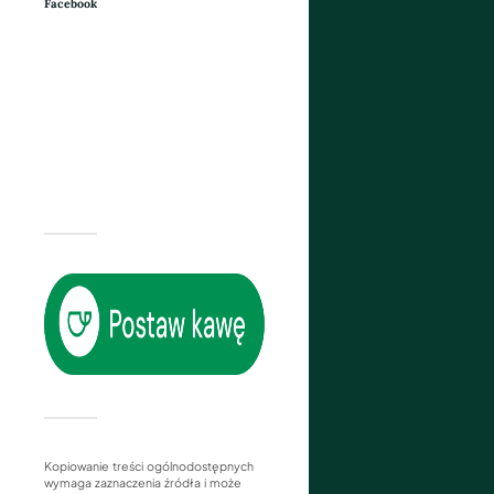
Facebook
Kopiowanie treści ogólnodostępnych
wymaga zaznaczenia źródła i może