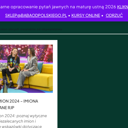
arne opracowanie pytań jawnych na maturę ustną 2026
KLIKN
•
•
SKLEP@BABAODPOLSKIEGO.PL
KURSY ONLINE
ODRZUĆ
imion obcych niezależnie od obywatelstwa
MION 2024 – IMIONA
ANE RJP
ion 2024: poznaj wytyczne
niezalecanych imion i
e wskazówki dotyczące