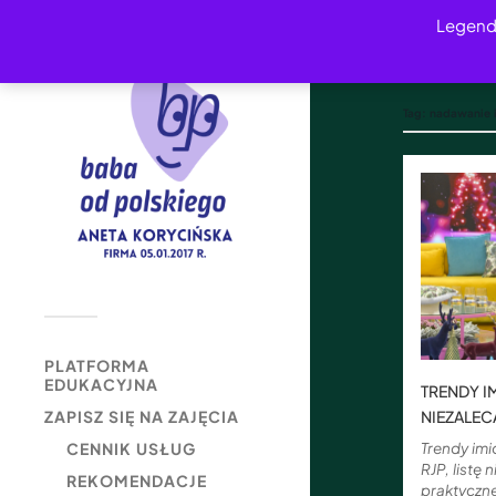
Legend
Tag:
nadawanie 
PLATFORMA
EDUKACYJNA
TRENDY I
NIEZALEC
ZAPISZ SIĘ NA ZAJĘCIA
Trendy im
CENNIK USŁUG
RJP, listę 
REKOMENDACJE
praktyczn