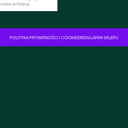
 imion w Polsce.
POLITYKA PRYWATNOŚCI I COOKIES
REGULAMIN SKLEPU