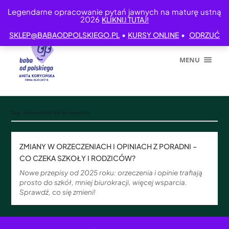
Legendarne opracowanie pytań jawnych na maturę ustną
2026
KLIKNIJ TUTAJ!
•
•
SKLEP@BABAODPOLSKIEGO.PL
KURSY ONLINE
ODRZUĆ
MENU
Tag:
odwołanie od orzeczenia
ZMIANY W ORZECZENIACH I OPINIACH Z PORADNI –
CO CZEKA SZKOŁY I RODZICÓW?
Nowe przepisy od 2025 roku: orzeczenia i opinie trafiają
prosto do szkół, mniej biurokracji, więcej wsparcia.
Sprawdź, co się zmieni!