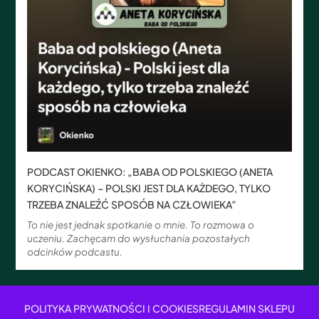
PODCAST OKIENKO: „BABA OD POLSKIEGO (ANETA
KORYCIŃSKA) – POLSKI JEST DLA KAŻDEGO, TYLKO
TRZEBA ZNALEŹĆ SPOSÓB NA CZŁOWIEKA”
To nie jest jednak spotkanie o mnie. To rozmowa o
uczeniu. Zachęcam do wysłuchania pozostałych
odcinków podcastu.
POLITYKA PRYWATNOŚCI I COOKIES
REGULAMIN SKLEPU