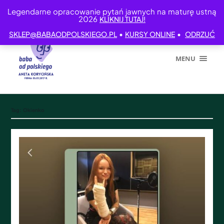
Legendarne opracowanie pytań jawnych na maturę ustną
2026
KLIKNIJ TUTAJ!
•
•
SKLEP@BABAODPOLSKIEGO.PL
KURSY ONLINE
ODRZUĆ
MENU
Tag:
Okienko