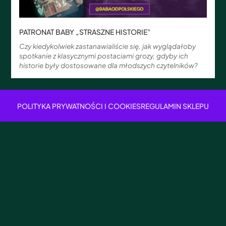
PATRONAT BABY „STRASZNE HISTORIE”
Czy kiedykolwiek zastanawialiście się, jak wyglądałoby
spotkanie z klasycznymi postaciami grozy, gdyby ich
historie były dostosowane dla młodszych czytelników?
POLITYKA PRYWATNOŚCI I COOKIES
REGULAMIN SKLEPU