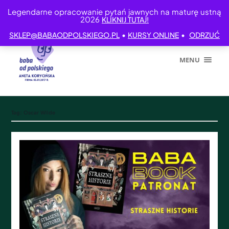
Legendarne opracowanie pytań jawnych na maturę ustną
2026
KLIKNIJ TUTAJ!
•
•
SKLEP@BABAODPOLSKIEGO.PL
KURSY ONLINE
ODRZUĆ
MENU
Tag:
Oscar Wilde