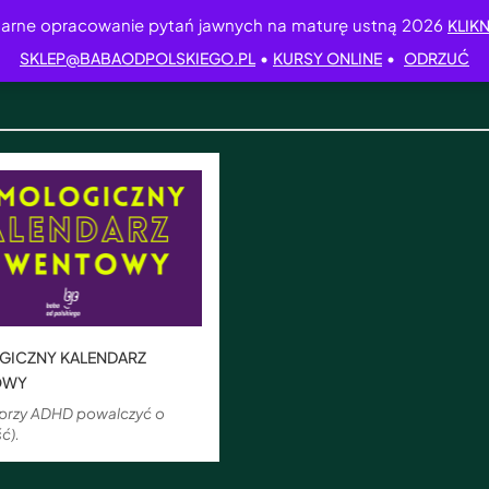
arne opracowanie pytań jawnych na maturę ustną 2026
KLIKN
•
•
SKLEP@BABAODPOLSKIEGO.PL
KURSY ONLINE
ODRZUĆ
GICZNY KALENDARZ
OWY
 przy ADHD powalczyć o
ć).