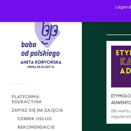
Legend
Tag:
pacholątko
ETYMOLO
PLATFORMA
EDUKACYJNA
ADWENT
ZAPISZ SIĘ NA ZAJĘCIA
(Bo warto
regularnoś
CENNIK USŁUG
REKOMENDACJE