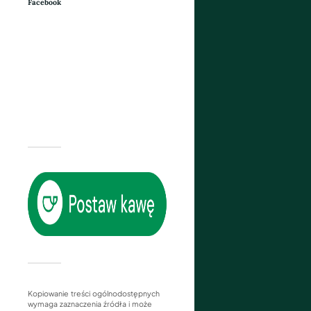
Facebook
Kopiowanie treści ogólnodostępnych
wymaga zaznaczenia źródła i może