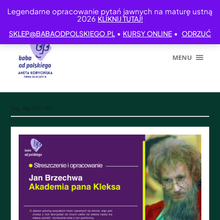
Legendarne opracowanie pytań jawnych na maturę ustną
2026
KLIKNIJ TUTAJ!
•
•
SKLEP@BABAODPOLSKIEGO.PL
KURSY ONLINE
ODRZUĆ
MENU
Tag:
Paj-Chi-Wo