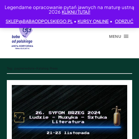
Legendarne opracowanie pytań jawnych na maturę ustną
2026
KLIKNIJ TUTAJ!
•
•
SKLEP@BABAODPOLSKIEGO.PL
KURSY ONLINE
ODRZUĆ
MENU
Tag:
papierwdole-Katalog Press