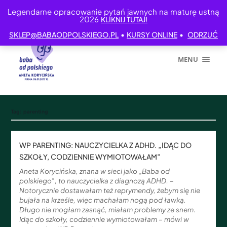
Legendarne opracowanie pytań jawnych na maturę ustną
2026
KLIKNIJ TUTAJ!
•
•
SKLEP@BABAODPOLSKIEGO.PL
KURSY ONLINE
ODRZUĆ
MENU
Tag:
parenting
WP PARENTING: NAUCZYCIELKA Z ADHD. „IDĄC DO
SZKOŁY, CODZIENNIE WYMIOTOWAŁAM”
Aneta Korycińska, znana w sieci jako „Baba od
polskiego”, to nauczycielka z diagnozą ADHD. –
Notorycznie dostawałam też reprymendy, żebym się nie
bujała na krześle, więc machałam nogą pod ławką.
Długo nie mogłam zasnąć, miałam problemy ze snem.
Idąc do szkoły, codziennie wymiotowałam – mówi w