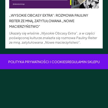
„WYSOKIE OBCASY EXTRA”: ROZMOWA PAULINY
REITER ZE MNĄ, ZATYTUŁOWANA „NOWE
MACIERZYŃSTWO”
Ukazały się właśnie „Wysokie Obcasy Extra”, a w części
poświęconej kulturze znalazła się rozmowa Pauliny Reiter
ze mną, zatytułowana „Nowe macierzyństwo”.
POLITYKA PRYWATNOŚCI I COOKIES
REGULAMIN SKLEPU