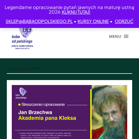
Legendarne opracowanie pytań jawnych na maturę ustną
2026
KLIKNIJ TUTAJ!
•
•
SKLEP@BABAODPOLSKIEGO.PL
KURSY ONLINE
ODRZUĆ
MENU
Tag:
piegi pana Kleksa