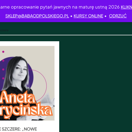
arne opracowanie pytań jawnych na maturę ustną 2026
KLIKN
•
•
SKLEP@BABAODPOLSKIEGO.PL
KURSY ONLINE
ODRZUĆ
zczere
IE SZCZERE: „NOWE