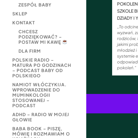
POKOLENI
ZESPÓŁ BABY
SZKOLE B
SKLEP
DZIADY I
KONTAKT
„To odcine
CHCESZ
wyzwań, za
PODZIĘKOWAĆ? –
rodziców, 
POSTAW MI KAWĘ
jakimi pro
młodzież i
DLA FIRM
systemie e
POLSKIE RADIO –
odpowiada
MATURA PO GODZINACH
pokoleń.”
– PODCAST BABY OD
POLSKIEGO
NAMIOT WŁÓCZYKIJA.
WPROWADZENIE DO
MUMINKOLOGII
STOSOWANEJ –
PODCAST
ADHD – RADIO W MOJEJ
GŁOWIE
BABA BOOK – PISZĘ,
MÓWIĘ I ROZMAWIAM O