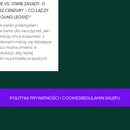
E VS. STARE ZASADY. O
EZ CENZURY – CO ŁĄCZY
 YOUNG LEOSIĘ?”
k pełen przemyśleń i
równo dla nauczycieli, jak i
którzy chcą zrozumieć, z
blemami mierzy się dzisiejsza
 co można zmienić w
dukacji, aby lepiej
ł na potrzeby przyszłych
POLITYKA PRYWATNOŚCI I COOKIES
REGULAMIN SKLEPU