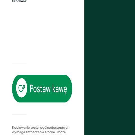
Facebook
Kopiowanie treści ogólnodostępnych
wymaga zaznaczenia źródła i może