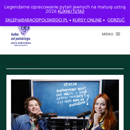
Legendarne opracowanie pytań jawnych na maturę ustną
2026
KLIKNIJ TUTAJ!
•
•
SKLEP@BABAODPOLSKIEGO.PL
KURSY ONLINE
ODRZUĆ
MENU
Tag:
Plan na Pokolenia