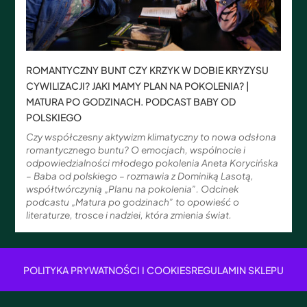
ROMANTYCZNY BUNT CZY KRZYK W DOBIE KRYZYSU
CYWILIZACJI? JAKI MAMY PLAN NA POKOLENIA? |
MATURA PO GODZINACH. PODCAST BABY OD
POLSKIEGO
Czy współczesny aktywizm klimatyczny to nowa odsłona
romantycznego buntu? O emocjach, wspólnocie i
odpowiedzialności młodego pokolenia Aneta Korycińska
– Baba od polskiego – rozmawia z Dominiką Lasotą,
współtwórczynią „Planu na pokolenia”. Odcinek
podcastu „Matura po godzinach” to opowieść o
literaturze, trosce i nadziei, która zmienia świat.
POLITYKA PRYWATNOŚCI I COOKIES
REGULAMIN SKLEPU