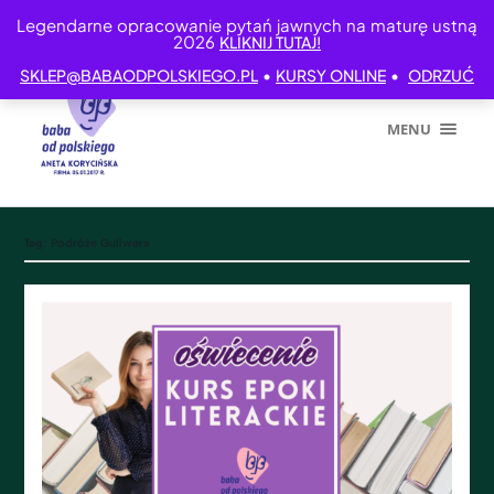
Legendarne opracowanie pytań jawnych na maturę ustną
2026
KLIKNIJ TUTAJ!
•
•
SKLEP@BABAODPOLSKIEGO.PL
KURSY ONLINE
ODRZUĆ
MENU
Tag:
Podróże Guliwera