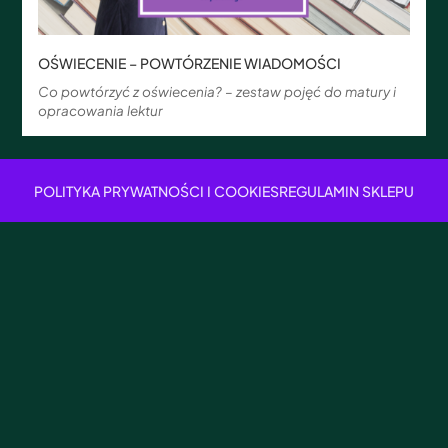
OŚWIECENIE – POWTÓRZENIE WIADOMOŚCI
Co powtórzyć z oświecenia? – zestaw pojęć do matury i
opracowania lektur
POLITYKA PRYWATNOŚCI I COOKIES
REGULAMIN SKLEPU