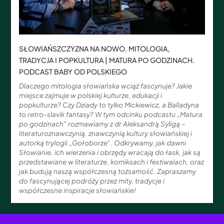
SŁOWIAŃSZCZYZNA NA NOWO. MITOLOGIA,
TRADYCJA I POPKULTURA | MATURA PO GODZINACH.
PODCAST BABY OD POLSKIEGO
Dlaczego mitologia słowiańska wciąż fascynuje? Jakie
miejsce zajmuje w polskiej kulturze, edukacji i
popkulturze? Czy Dziady to tylko Mickiewicz, a Balladyna
to retro-slavik fantasy? W tym odcinku podcastu „Matura
po godzinach” rozmawiamy z dr Aleksandrą Syligą –
literaturoznawczynią, znawczynią kultury słowiańskiej i
autorką trylogii „Gołoborze”. Odkrywamy, jak dawni
Słowianie, ich wierzenia i obrzędy wracają do łask, jak są
przedstawiane w literaturze, komiksach i festiwalach, oraz
jak budują naszą współczesną tożsamość. Zapraszamy
do fascynującej podróży przez mity, tradycje i
współczesne inspiracje słowiańskie!