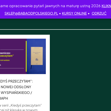
arne opracowanie pytań jawnych na maturę ustną 2026
KLIKN
•
•
SKLEP@BABAODPOLSKIEGO.PL
KURSY ONLINE
ODRZUĆ
IEDYŚ PRZECZYTAM”:
A NOWEJ ODSŁONY
 WYSPIAŃSKIEGO /
RAPH
 serii „Kiedyś przeczytam”
cej niż klasyka w nowym