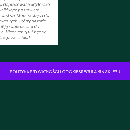
To dopracowana edytorsko
 wnikliwym posłowiem
torstwa, która zachęca do
awet tych, którzy na razie
ali ją sobie na listę do
ia. Niech ten tytuł będzie
órego zaczniesz!
POLITYKA PRYWATNOŚCI I COOKIES
REGULAMIN SKLEPU