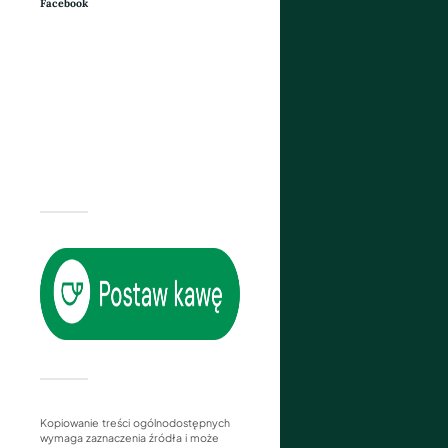
Facebook
Kopiowanie treści ogólnodostępnych
wymaga zaznaczenia źródła i może