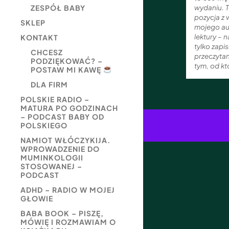
wydaniu. 
ZESPÓŁ BABY
pozycja z
SKLEP
mojego au
lektury – n
KONTAKT
tylko zapis
CHCESZ
przeczytan
PODZIĘKOWAĆ? –
tym, od kt
POSTAW MI KAWĘ
DLA FIRM
POLSKIE RADIO –
MATURA PO GODZINACH
– PODCAST BABY OD
POLSKIEGO
NAMIOT WŁÓCZYKIJA.
WPROWADZENIE DO
MUMINKOLOGII
STOSOWANEJ –
PODCAST
ADHD – RADIO W MOJEJ
GŁOWIE
BABA BOOK – PISZĘ,
MÓWIĘ I ROZMAWIAM O