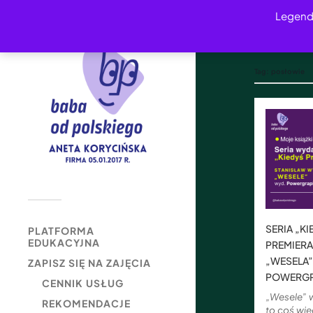
Legend
Tag:
posłowie
SERIA „K
PLATFORMA
EDUKACYJNA
PREMIER
„WESELA”
ZAPISZ SIĘ NA ZAJĘCIA
POWERG
CENNIK USŁUG
„Wesele” w
REKOMENDACJE
to coś wię