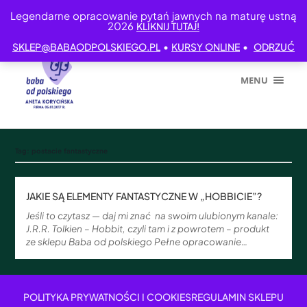
Legendarne opracowanie pytań jawnych na maturę ustną
2026
KLIKNIJ TUTAJ!
•
•
SKLEP@BABAODPOLSKIEGO.PL
KURSY ONLINE
ODRZUĆ
MENU
Tag:
postacie fantastyczne
JAKIE SĄ ELEMENTY FANTASTYCZNE W „HOBBICIE”?
Jeśli to czytasz — daj mi znać na swoim ulubionym kanale:
J.R.R. Tolkien – Hobbit, czyli tam i z powrotem – produkt
ze sklepu Baba od polskiego Pełne opracowanie…
POLITYKA PRYWATNOŚCI I COOKIES
REGULAMIN SKLEPU