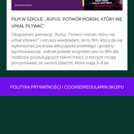
FILM W SZKOLE: „RUFUS. POTWÓR MORSKI, KTÓRY NIE
UMIAŁ PŁYWAĆ”
Obejrzałam animację „Rufus. Potwór morski, który nie
umiał pływać” i od razu wiedziałam, że to film, który da się
wykorzystać podczas lekcji języka polskiego i godziny
wychowawczej. Jednak przede wszystkim jest to film dla
rodziców poszukujących takich treści, o których mogą
porozmawiać ze swoimi dziećmi, które mają 3-8 lat.
POLITYKA PRYWATNOŚCI I COOKIES
REGULAMIN SKLEPU