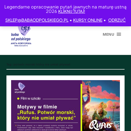
Legendarne opracowanie pytań jawnych na maturę ustną
2026
KLIKNIJ TUTAJ!
•
•
SKLEP@BABAODPOLSKIEGO.PL
KURSY ONLINE
ODRZUĆ
MENU
Tag:
potwór morski który nie umiał pływać