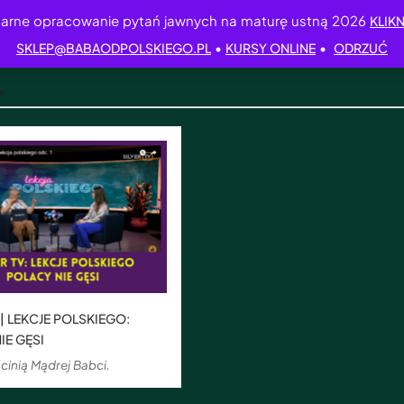
arne opracowanie pytań jawnych na maturę ustną 2026
KLIKN
•
•
SKLEP@BABAODPOLSKIEGO.PL
KURSY ONLINE
ODRZUĆ
e
 | LEKCJE POLSKIEGO:
IE GĘSI
cinią Mądrej Babci.