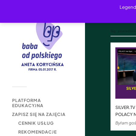
Legend
Tag:
powiedzeni
PLATFORMA
EDUKACYJNA
SILVER.TV
POLACY N
ZAPISZ SIĘ NA ZAJĘCIA
Byłam goś
CENNIK USŁUG
REKOMENDACJE