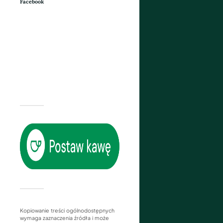
Facebook
Kopiowanie treści ogólnodostępnych
wymaga zaznaczenia źródła i może