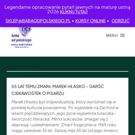
Legendarne opracowanie pytań jawnych na maturę ustną
2026
KLIKNIJ TUTAJ!
•
•
SKLEP@BABAODPOLSKIEGO.PL
KURSY ONLINE
ODRZUĆ
MENU
Tag:
praca robotnicza
55 LAT TEMU ZMARŁ MAREK HŁASKO – GARŚĆ
CIEKAWOSTEK O PISARZU
Marek Hłasko był indywidualistą, który wyróżniał się w
polskiej kulturze powojennej. Po wyjeździe na Zachód w
latach pięćdziesiątych, jego życie wypełniła tułaczka i
twórczość literacka. Mimo sukcesów, zmagał się z
depresją i uzależnieniami. Zmarł tragicznie w 1969 roku,
mając zaledwie 35 lat. Dzisiaj mija 55 lat od jego śmierci.