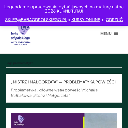
Legendarne opracowanie pytań jawnych na maturę ustną
2026
KLIKNIJ TUTAJ!
•
•
SKLEP@BABAODPOLSKIEGO.PL
KURSY ONLINE
ODRZUĆ
MENU
Tag:
problematyka
„MISTRZ I MAŁGORZATA” — PROBLEMATYKA POWIEŚCI
Problematyka i główne wątki powieści Michaiła
Bułhakowa „Mistrz i Małgorzata”