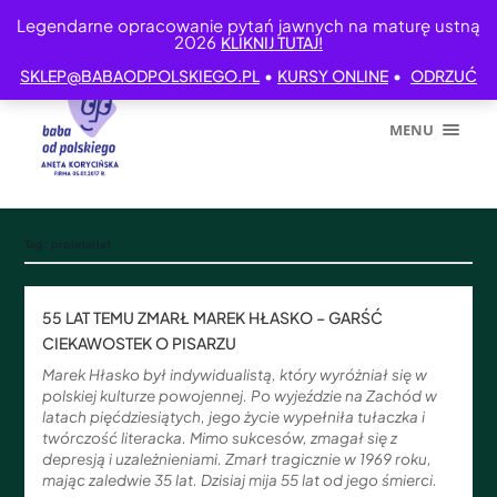
Legendarne opracowanie pytań jawnych na maturę ustną
2026
KLIKNIJ TUTAJ!
•
•
SKLEP@BABAODPOLSKIEGO.PL
KURSY ONLINE
ODRZUĆ
MENU
Tag:
proletariat
55 LAT TEMU ZMARŁ MAREK HŁASKO – GARŚĆ
CIEKAWOSTEK O PISARZU
Marek Hłasko był indywidualistą, który wyróżniał się w
polskiej kulturze powojennej. Po wyjeździe na Zachód w
latach pięćdziesiątych, jego życie wypełniła tułaczka i
twórczość literacka. Mimo sukcesów, zmagał się z
depresją i uzależnieniami. Zmarł tragicznie w 1969 roku,
mając zaledwie 35 lat. Dzisiaj mija 55 lat od jego śmierci.