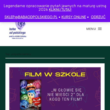
Legendarne opracowanie pytań jawnych na maturę ustną
2026
KLIKNIJ TUTAJ!
•
•
SKLEP@BABAODPOLSKIEGO.PL
KURSY ONLINE
ODRZUĆ
MENU
Tag:
przyszłe kariery