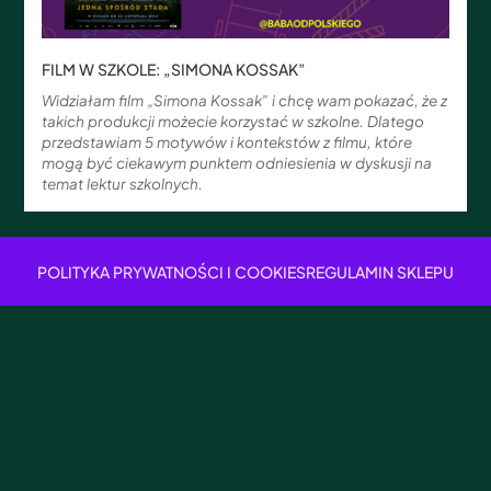
FILM W SZKOLE: „SIMONA KOSSAK”
Widziałam film „Simona Kossak” i chcę wam pokazać, że z
takich produkcji możecie korzystać w szkolne. Dlatego
przedstawiam 5 motywów i kontekstów z filmu, które
mogą być ciekawym punktem odniesienia w dyskusji na
temat lektur szkolnych.
POLITYKA PRYWATNOŚCI I COOKIES
REGULAMIN SKLEPU