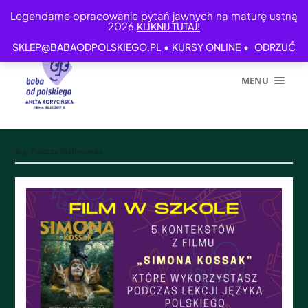
Legendarne opracowanie pytań jawnych na maturę ustną
2026
KLIKNIJ TUTAJ!
•
•
SKLEP@BABAODPOLSKIEGO.PL
KURSY ONLINE
ODRZUĆ
MENU
Tag:
Puszcza Białowieska