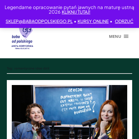
Legendarne opracowanie pytań jawnych na maturę ustną
2026
KLIKNIJ TUTAJ!
•
•
SKLEP@BABAODPOLSKIEGO.PL
KURSY ONLINE
ODRZUĆ
MENU
Tag:
romantyczne idee dziś