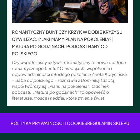
ROMANTYCZNY BUNT CZY KRZYK W DOBIE KRYZYSU
CYWILIZACJI? JAKI MAMY PLAN NA POKOLENIA? |
MATURA PO GODZINACH. PODCAST BABY OD
POLSKIEGO
Czy współczesny aktywizm klimatyczny to nowa odsłona
romantycznego buntu? O emocjach, wspólnocie i
odpowiedzialności młodego pokolenia Aneta Korycińska
– Baba od polskiego – rozmawia z Dominiką Lasotą,
współtwórczynią „Planu na pokolenia”. Odcinek
podcastu „Matura po godzinach” to opowieść o
literaturze, trosce i nadziei, która zmienia świat.
POLITYKA PRYWATNOŚCI I COOKIES
REGULAMIN SKLEPU