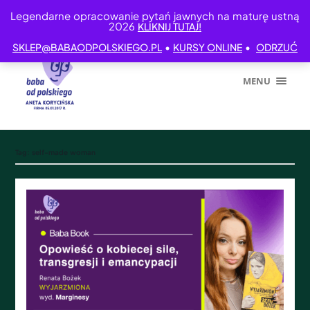
Legendarne opracowanie pytań jawnych na maturę ustną
2026
KLIKNIJ TUTAJ!
•
•
SKLEP@BABAODPOLSKIEGO.PL
KURSY ONLINE
ODRZUĆ
MENU
Tag:
self-made woman