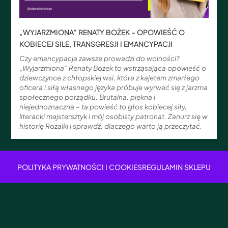
„WYJARZMIONA” RENATY BOŻEK – OPOWIEŚĆ O
KOBIECEJ SILE, TRANSGRESJI I EMANCYPACJI
Czy emancypacja zawsze prowadzi do wolności?
„Wyjarzmiona” Renaty Bożek to wstrząsająca opowieść o
dziewczynce z chłopskiej wsi, która z kajetem zmarłego
oficera i siłą własnego języka próbuje wyrwać się z jarzma
społecznego porządku. Brutalna, piękna i
niejednoznaczna – ta powieść to głos kobiecej siły,
literacki majstersztyk i mój osobisty patronat. Zanurz się w
historię Rozalki i sprawdź, dlaczego warto ją przeczytać.
POLITYKA PRYWATNOŚCI I COOKIES
REGULAMIN SKLEPU