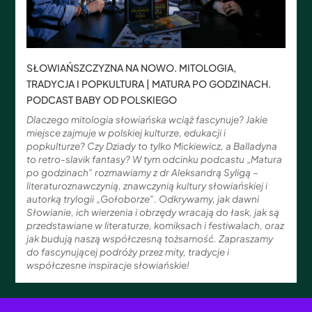
SŁOWIAŃSZCZYZNA NA NOWO. MITOLOGIA,
TRADYCJA I POPKULTURA | MATURA PO GODZINACH.
PODCAST BABY OD POLSKIEGO
Dlaczego mitologia słowiańska wciąż fascynuje? Jakie
miejsce zajmuje w polskiej kulturze, edukacji i
popkulturze? Czy Dziady to tylko Mickiewicz, a Balladyna
to retro-slavik fantasy? W tym odcinku podcastu „Matura
po godzinach” rozmawiamy z dr Aleksandrą Syligą –
literaturoznawczynią, znawczynią kultury słowiańskiej i
autorką trylogii „Gołoborze”. Odkrywamy, jak dawni
Słowianie, ich wierzenia i obrzędy wracają do łask, jak są
przedstawiane w literaturze, komiksach i festiwalach, oraz
jak budują naszą współczesną tożsamość. Zapraszamy
do fascynującej podróży przez mity, tradycje i
współczesne inspiracje słowiańskie!