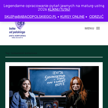
Legendarne opracowanie pytań jawnych na maturę ustną
2026
KLIKNIJ TUTAJ!
•
•
SKLEP@BABAODPOLSKIEGO.PL
KURSY ONLINE
ODRZUĆ
MENU
Tag:
tożsamość kulturowa