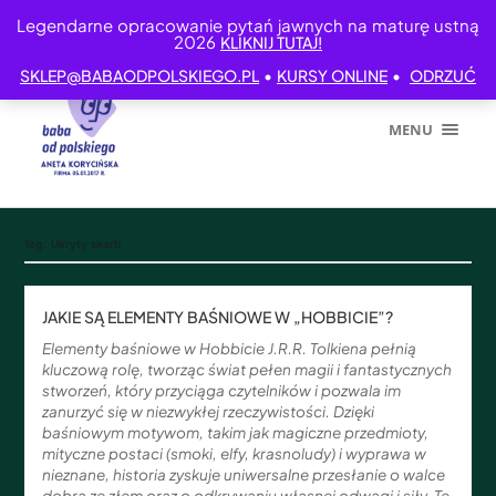
Legendarne opracowanie pytań jawnych na maturę ustną
2026
KLIKNIJ TUTAJ!
•
•
SKLEP@BABAODPOLSKIEGO.PL
KURSY ONLINE
ODRZUĆ
MENU
Tag:
Ukryty skarb
JAKIE SĄ ELEMENTY BAŚNIOWE W „HOBBICIE”?
Elementy baśniowe w Hobbicie J.R.R. Tolkiena pełnią
kluczową rolę, tworząc świat pełen magii i fantastycznych
stworzeń, który przyciąga czytelników i pozwala im
zanurzyć się w niezwykłej rzeczywistości. Dzięki
baśniowym motywom, takim jak magiczne przedmioty,
mityczne postaci (smoki, elfy, krasnoludy) i wyprawa w
nieznane, historia zyskuje uniwersalne przesłanie o walce
dobra ze złem oraz o odkrywaniu własnej odwagi i siły. Te