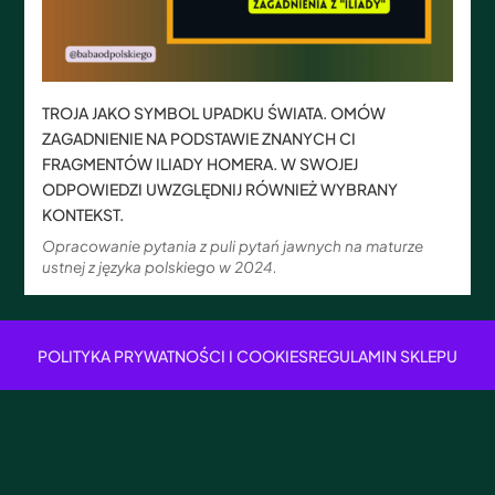
TROJA JAKO SYMBOL UPADKU ŚWIATA. OMÓW
ZAGADNIENIE NA PODSTAWIE ZNANYCH CI
FRAGMENTÓW ILIADY HOMERA. W SWOJEJ
ODPOWIEDZI UWZGLĘDNIJ RÓWNIEŻ WYBRANY
KONTEKST.
Opracowanie pytania z puli pytań jawnych na maturze
ustnej z języka polskiego w 2024.
POLITYKA PRYWATNOŚCI I COOKIES
REGULAMIN SKLEPU