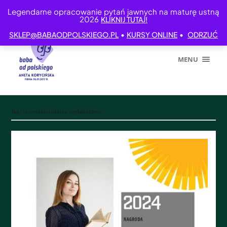
Legendarne opracowanie pytań jawnych na maturę ustną
2026
KLIKNIJ TUTAJ!
•
•
SKLEP@BABAODPOLSKIEGO.PL
KURSY ONLINE
ODRZUĆ
MENU
Tag:
upowszechnianie czytelnictwa