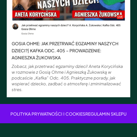
GOSIA OHME: JAK PRZETRWAĆ EGZAMINY NASZYCH
DZIECI?| KAFKA ODC. 405 – PROWADZENIE:
AGNIESZKA ŻUKOWSKA
Zobacz, jak przetrwać egzaminy dzieci! Aneta Korycińska
w rozmowie z Gosią Ohme i Agnieszką Żukowską w
podcaście „Kafka” Odc. 405. Praktyczne porady, jak
wspierać dziecko, zadbać o atmosferę i zminimalizować
stres.
POLITYKA PRYWATNOŚCI I COOKIES
REGULAMIN SKLEPU