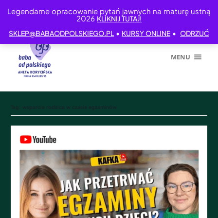
Legendarne opracowanie pytań jawnych na maturę ustną
2026
KLIKNIJ TUTAJ!
•
•
SKLEP@BABAODPOLSKIEGO.PL
KURSY ONLINE
ODRZUĆ
MENU
Tag:
wsparcie rodzica w czasie egzaminów