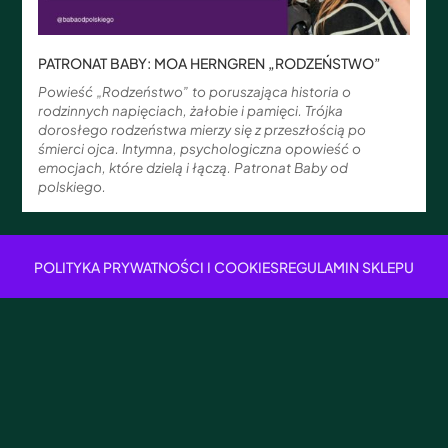
PATRONAT BABY: MOA HERNGREN „RODZEŃSTWO”
Powieść „Rodzeństwo” to poruszająca historia o
rodzinnych napięciach, żałobie i pamięci. Trójka
dorosłego rodzeństwa mierzy się z przeszłością po
śmierci ojca. Intymna, psychologiczna opowieść o
emocjach, które dzielą i łączą. Patronat Baby od
polskiego.
POLITYKA PRYWATNOŚCI I COOKIES
REGULAMIN SKLEPU