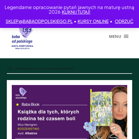
Legendarne opracowanie pytań jawnych na maturę ustną
2026
KLIKNIJ TUTAJ!
•
•
SKLEP@BABAODPOLSKIEGO.PL
KURSY ONLINE
ODRZUĆ
MENU
Tag:
współczesna literatura skandynawska