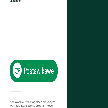
Facebook
Kopiowanie treści ogólnodostępnych
wymaga zaznaczenia źródła i może