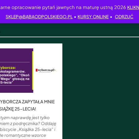
arne opracowanie pytań jawnych na maturę ustną 2026
KLIKN
•
•
SKLEP@BABAODPOLSKIEGO.PL
KURSY ONLINE
ODRZUĆ
l
YBORCZA ZAPYTAŁA MNIE
SIĄŻKĘ 25-LECIA!
tyzm naprawdę jest tylko
iem z podręcznika? Oddaję
biscycie „Książka 25-lecia” i
 że romantyczne wzorce