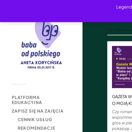
Legend
Tag:
wyborcza.p
GAZETA W
PLATFORMA
EDUKACYJNA
O MOJĄ K
ZAPISZ SIĘ NA ZAJĘCIA
Czy roman
wspomnien
CENNIK USŁUG
głos w ple
REKOMENDACJE
pokazuję,