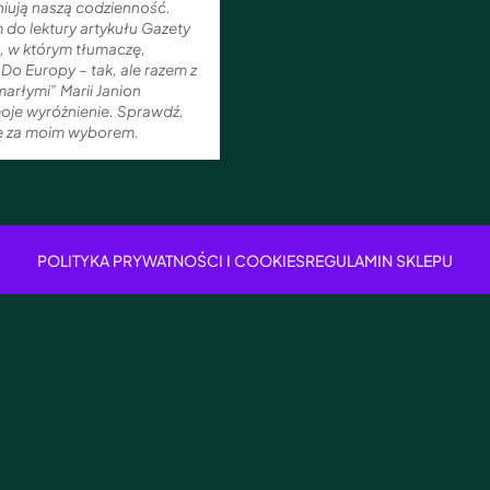
niują naszą codzienność.
do lektury artykułu Gazety
, w którym tłumaczę,
Do Europy – tak, ale razem z
arłymi” Marii Janion
oje wyróżnienie. Sprawdź,
ię za moim wyborem.
POLITYKA PRYWATNOŚCI I COOKIES
REGULAMIN SKLEPU