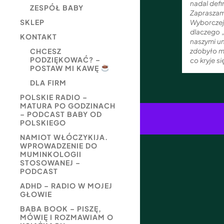
nadal defi
ZESPÓŁ BABY
Zapraszam 
SKLEP
Wyborczej
dlaczego „
KONTAKT
naszymi um
zdobyło m
CHCESZ
PODZIĘKOWAĆ? –
co kryje s
POSTAW MI KAWĘ
DLA FIRM
POLSKIE RADIO –
MATURA PO GODZINACH
– PODCAST BABY OD
POLSKIEGO
NAMIOT WŁÓCZYKIJA.
WPROWADZENIE DO
MUMINKOLOGII
STOSOWANEJ –
PODCAST
ADHD – RADIO W MOJEJ
GŁOWIE
BABA BOOK – PISZĘ,
MÓWIĘ I ROZMAWIAM O