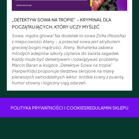
„DETEKTYW SOWA NA TROPIE” – KRYMINAŁ DLA
POCZĄTKUJĄCYCH, KTÓRY UCZY MYŚLEĆ
Sowa, mądra głowa! Na dodatek to sowa Zofia (filozofia)
z miejscowości Ateny – a przecież sowa jest atrybutem
greckiej bogini mądrości, Ateny. Bohaterka zabiera
młodych adeptów szkoły czytania do świata zagadek.
Każdy może być detektywem i rozwiązywać problemy.
Marcin Baran w książce „Detektyw Sowa na tropie”
(HarperKids) proponuje śledztwa skrojone na miarę
pierwszych samodzielnych lektur: krótkie sceny z puentą,
humor słowny i logiczny ciąg zdarzeń.
POLITYKA PRYWATNOŚCI I COOKIES
REGULAMIN SKLEPU