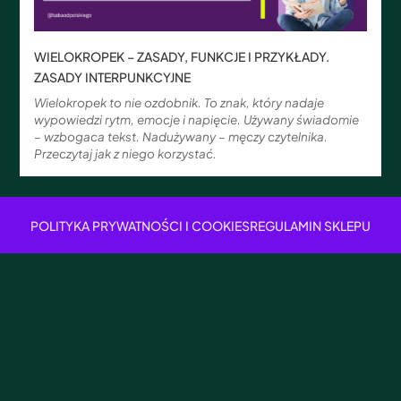
WIELOKROPEK – ZASADY, FUNKCJE I PRZYKŁADY.
ZASADY INTERPUNKCYJNE
Wielokropek to nie ozdobnik. To znak, który nadaje
wypowiedzi rytm, emocje i napięcie. Używany świadomie
– wzbogaca tekst. Nadużywany – męczy czytelnika.
Przeczytaj jak z niego korzystać.
POLITYKA PRYWATNOŚCI I COOKIES
REGULAMIN SKLEPU