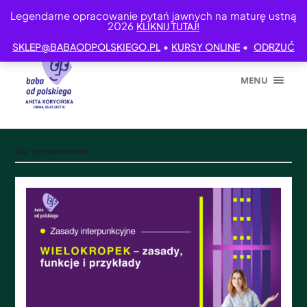
Legendarne opracowanie pytań jawnych na maturę ustną
2026
KLIKNIJ TUTAJ!
•
•
SKLEP@BABAODPOLSKIEGO.PL
KURSY ONLINE
ODRZUĆ
MENU
Tag:
wykropkowanie