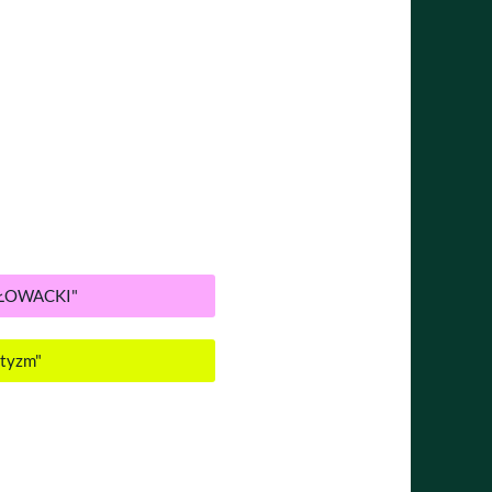
 SŁOWACKI"
ntyzm"