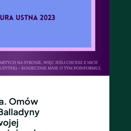
zna. Omów
Balladyny
wojej