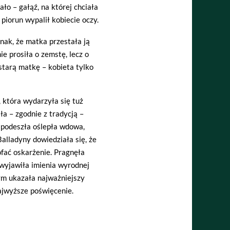
ło – gałąź, na której chciała
piorun wypalił kobiecie oczy.
nak, że matka przestała ją
ie prosiła o zemstę, lecz o
starą matkę – kobieta tylko
 która wydarzyła się tuż
ła – zgodnie z tradycją –
 podeszła oślepła wdowa,
alladyny dowiedziała się, że
ofać oskarżenie. Pragnęła
wyjawiła imienia wyrodnej
mym ukazała najważniejszy
ajwyższe poświęcenie.