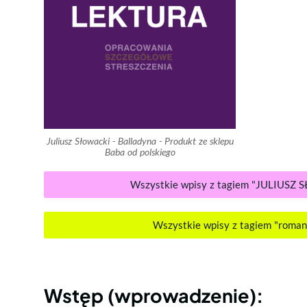
Juliusz Słowacki - Balladyna - Produkt ze sklepu
Baba od polskiego
Wszystkie wpisy z tagiem "JULIUSZ
Wszystkie wpisy z tagiem "roma
Wstęp (wprowadzenie):