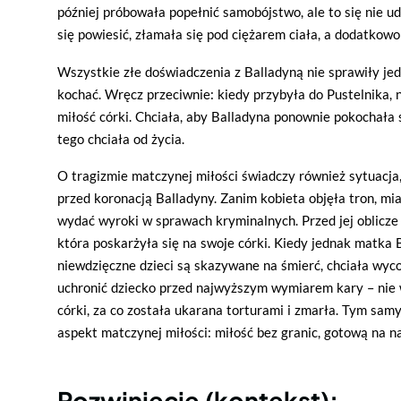
później próbowała popełnić samobójstwo, ale to się nie uda
się powiesić, złamała się pod ciężarem ciała, a dodatkowo 
Wszystkie złe doświadczenia z Balladyną nie sprawiły jed
kochać. Wręcz przeciwnie: kiedy przybyła do Pustelnika, n
miłość córki. Chciała, aby Balladyna ponownie pokochała 
tego chciała od życia.
O tragizmie matczynej miłości świadczy również sytuacja,
przed koronacją Balladyny. Zanim kobieta objęła tron, mia
wydać wyroki w sprawach kryminalnych. Przed jej oblicze
która poskarżyła się na swoje córki. Kiedy jednak matka B
niewdzięczne dzieci są skazywane na śmierć, chciała wyc
uchronić dziecko przed najwyższym wymiarem kary – nie 
córki, za co została ukarana torturami i zmarła. Tym sa
aspekt matczynej miłości: miłość bez granic, gotową na n
Rozwinięcie (kontekst):