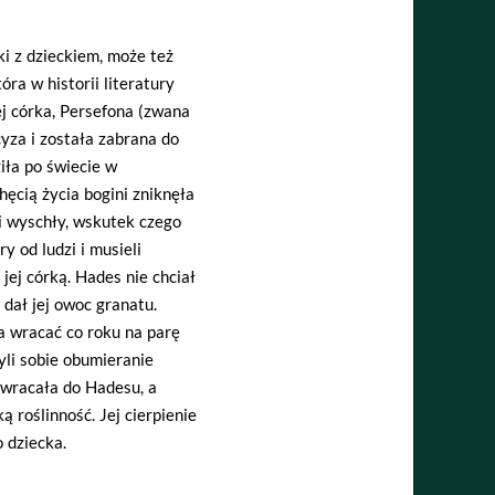
i z dzieckiem, może też
óra w historii literatury
ej córka, Persefona (zwana
yza i została zabrana do
iła po świecie w
hęcią życia bogini zniknęła
i wyschły, wskutek czego
y od ludzi i musieli
 jej córką. Hades nie chciał
 dał jej owoc granatu.
a wracać co roku na parę
li sobie obumieranie
a wracała do Hadesu, a
roślinność. Jej cierpienie
 dziecka.