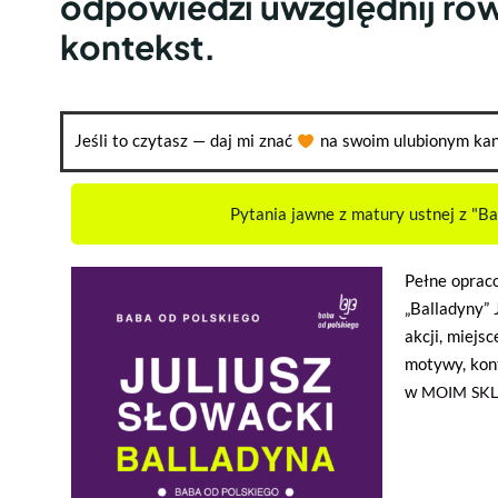
odpowiedzi uwzględnij ró
kontekst.
Jeśli to czytasz — daj mi znać
na swoim ulubionym kan
Pytania jawne z matury ustnej z "Ba
Pełne opraco
„Balladyny” 
akcji, miejsc
motywy, kont
w
MOIM SKL