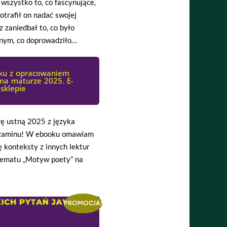
 wszystko to, co fascynujące,
otrafił on nadać swojej
z zaniedbał to, co było
nanym, co doprowadziło…
oku z opracowaniem
 na maturze 2025. E-
sklepie
rę ustną 2025 z języka
 egzaminu! W ebooku omawiam
ę konteksty z innych lektur
tematu „Motyw poety” na
PROMOCJA!