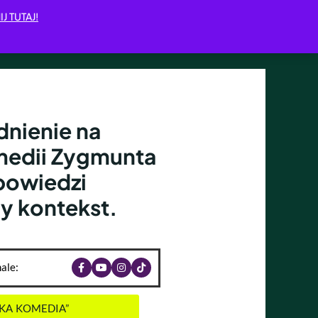
IJ TUTAJ!
nienie na
medii Zygmunta
powiedzi
y kontekst.
ale:
SKA KOMEDIA”