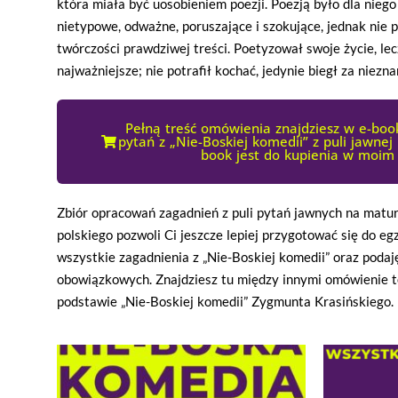
która miała być uosobieniem poezji. Poezją było dla niego
nietypowe, odważne, poruszające i szokujące, jednak nie p
twórczości prawdziwej treści. Poetyzował swoje życie, lec
najważniejsze; nie potrafił kochać, jedynie biegł za niez
Pełną treść omówienia znajdziesz w e-bo
pytań z „Nie-Boskiej komedii” z puli jawnej
book jest do kupienia w moim 
Zbiór opracowań zagadnień z puli pytań jawnych na matu
polskiego pozwoli Ci jeszcze lepiej przygotować się do
wszystkie zagadnienia z „Nie-Boskiej komedii” oraz podaj
obowiązkowych. Znajdziesz tu między innymi omówienie 
podstawie „Nie-Boskiej komedii” Zygmunta Krasińskiego.