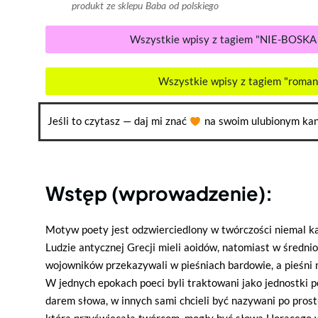
produkt ze sklepu Baba od polskiego
Wszystkie wpisy z tagiem "NIE-BOSK
Wszystkie wpisy z tagiem "roma
Jeśli to czytasz — daj mi znać
na swoim ulubionym kan
Wstęp (wprowadzenie):
Motyw poety jest odzwierciedlony w twórczości niemal ka
Ludzie antycznej Grecji mieli aoidów, natomiast w średnio
wojowników przekazywali w pieśniach bardowie, a pieśni m
W jednych epokach poeci byli traktowani jako jednostki 
darem słowa, w innych sami chcieli być nazywani po prost
która przyświecała twórcom, mogły być słowa Horacego