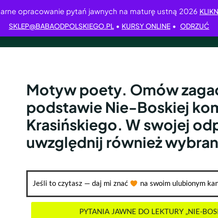
arne opracowanie pytań jawnych na maturę ustną 2026
KLIKN
•
•
SKLEP@BABAODPOLSKIEGO.PL
KURSY ONLINE
ODRZUĆ
Motyw poety. Omów zagad
podstawie Nie-Boskiej ko
Krasińskiego. W swojej od
uwzględnij również wybran
Jeśli to czytasz — daj mi znać
na swoim ulubionym kan
PYTANIA JAWNE DO LEKTURY „NIE-BO