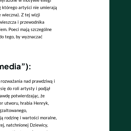
 którego artyści nie umierają
 wieczna). Z tej wizji
wieszcza i przewodnika
iem. Poeci mają szczególne
 do tego, by wyznaczać
media”):
rozważania nad prawdziwą i
ę do roli artysty i podjął
awdę potwierdzając, że
er utworu, hrabia Henryk,
egzaltowanego,
ą rodzinę i wartości moralne,
zej, natchnionej Dziewicy,