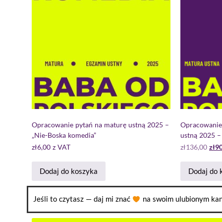
Opracowanie pytań na maturę ustną 2025 –
Opracowanie
„Nie-Boska komedia”
ustną 2025 –
zł
6,00
z VAT
zł
136,00
zł
90
Dodaj do koszyka
Dodaj do 
Jeśli to czytasz — daj mi znać
na swoim ulubionym kan