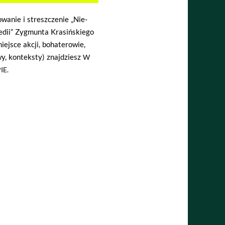
wanie i streszczenie „Nie-
edii” Zygmunta Krasińskiego
miejsce akcji, bohaterowie,
y, konteksty) znajdziesz
W
IE.