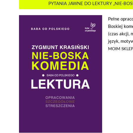
PYTANIA JAWNE DO LEKTURY „NIE-BO
Pełne opraco
Boskiej kom
(czas akcji, 
język, motyw
MOIM SKLEP