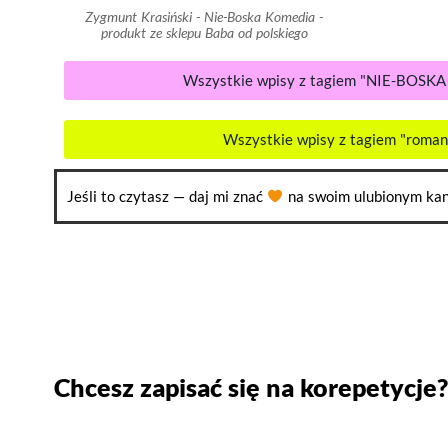
Zygmunt Krasiński - Nie-Boska Komedia -
produkt ze sklepu Baba od polskiego
Wszystkie wpisy z tagiem "NIE-BOSK
Wszystkie wpisy z tagiem "roma
Jeśli to czytasz — daj mi znać
na swoim ulubionym kan
Chcesz zapisać się na korepetycje?