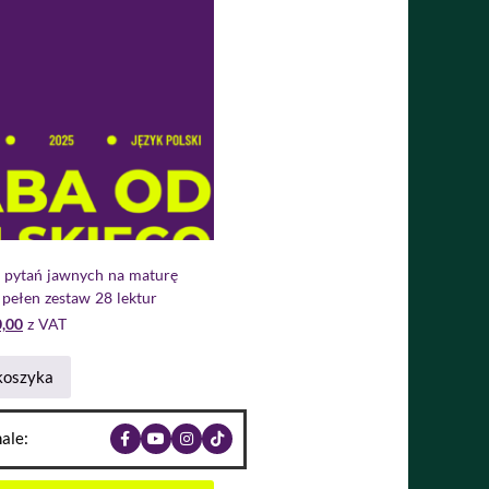
 pytań jawnych na maturę
 pełen zestaw 28 lektur
,00
z VAT
koszyka
ale: