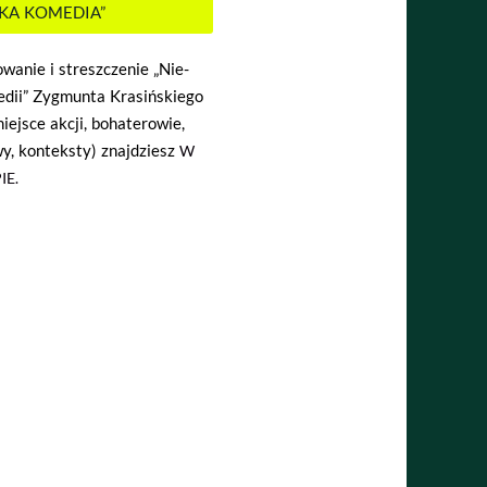
SKA KOMEDIA”
wanie i streszczenie „Nie-
edii” Zygmunta Krasińskiego
miejsce akcji, bohaterowie,
y, konteksty) znajdziesz
W
IE.