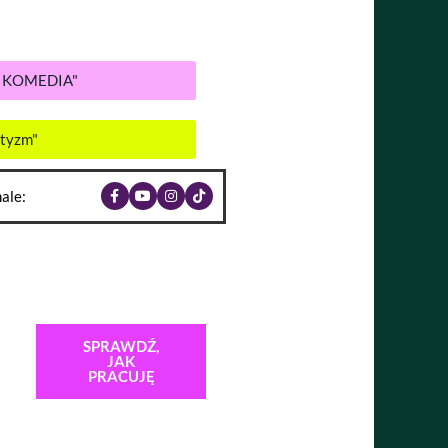
A KOMEDIA"
ntyzm"
ale:
SPRAWDŹ,
JAK
PRACUJĘ