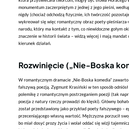
monumentum zaczerpniętym z jednej z jego pieśni, według
nigdy (chociaż odchodzą fizycznie, ich twórczość pozostaje
wykreował się więc romantyczny obraz poety-pieśniarza-
narodu, który ma kontakt z tym, co niewidoczne gołym ok
znaczenie w historii świata – widzą więcej i mają mandat
kierunek działań.
Rozwinięcie („Nie-Boska ko
W romantycznym dramacie „Nie-Boska komedia” zawarto 
fałszywą poezją. Zygmunt Krasiński w ten sposób odniósł si
polemikę z romantycznym postrzeganiem poezji (tak napr
poezja z natury rzeczy prowadzi do klęski). Główny bohat
został przedstawiony jako przykład poety fałszywego – 
przeceniającego własną wartość. Mężczyzna porzucił swoj
bo miał dosyć prozy życia i wolał oddać się wizji tajemnic