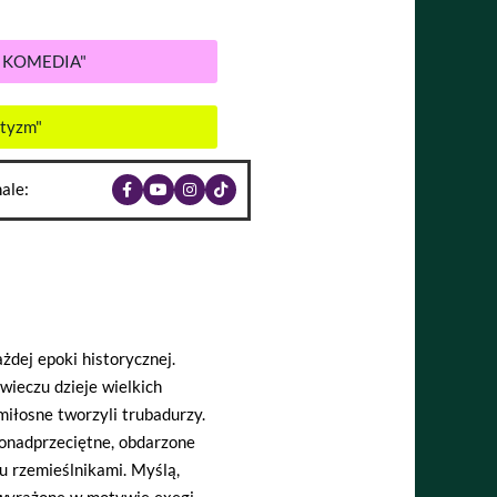
A KOMEDIA"
ntyzm"
ale:
żdej epoki historycznej.
wieczu dzieje wielkich
iłosne tworzyli trubadurzy.
ponadprzeciętne, obdarzone
u rzemieślnikami. Myślą,
 wyrażone w motywie exegi