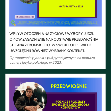
WPŁYW OTOCZENIA NA ŻYCIOWE WYBORY LUDZI.
OMÓW ZAGADNIENIE NA PODSTAWIE PRZEDWIOŚNIA
STEFANA ŻEROMSKIEGO. W SWOJEJ ODPOWIEDZI
UWZGLĘDNIJ RÓWNIEŻ WYBRANY KONTEKST.
Opracowanie pytania z puli pytań jawnych na maturze
ustnej z języka polskiego w 2023.