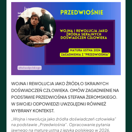
WOJNA I REWOLUCJA JAKO ŹRÓDŁO SKRAJNYCH
DOŚWIADCZEŃ CZŁOWIEKA. OMÓW ZAGADNIENIE NA
PODSTAWIE PRZEDWIOŚNIA STEFANA ŻEROMSKIEGO.
W SWOJEJ ODPOWIEDZI UWZGLĘDNIJ RÓWNIEŻ
WYBRANY KONTEKST.
„Wojna i rewolucja jako źródła doświadczeń człowieka”
na podstawie „Przedwiośnia”. Opracowanie pytania
jawnego na maturę ustną z języka polskiego w 2026,