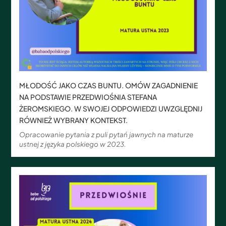
MŁODOŚĆ JAKO CZAS BUNTU. OMÓW ZAGADNIENIE
NA PODSTAWIE PRZEDWIOŚNIA STEFANA
ŻEROMSKIEGO. W SWOJEJ ODPOWIEDZI UWZGLĘDNIJ
RÓWNIEŻ WYBRANY KONTEKST.
Opracowanie pytania z puli pytań jawnych na maturze
ustnej z języka polskiego w 2023.