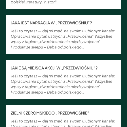
polskiej literatury i historii.
JAKA JEST NARRACJA W „PRZEDWIOŚNIU”?
Jeśli to czytasz — daj mi znać na swoim ulubionym kanale:
Opracowanie pytań ustnych z „Przedwiośnia” Wszystkie
wpisy z tagiem „dwudziestolecie międzywojenne”
Produkt ze sklepu – Baba od polskiego…
JAKIE SĄ MIEJSCA AKCJI W „PRZEDWIOŚNIU”?
Jeśli to czytasz — daj mi znać na swoim ulubionym kanale:
Opracowanie pytań ustnych z „Przedwiośnia” Wszystkie
wpisy z tagiem „dwudziestolecie międzywojenne”
Produkt ze sklepu – Baba od polskiego…
ZIELNIK ŻEROMSKIEGO „PRZEDWIOŚNIE”
Jeśli to czytasz — daj mi znać na swoim ulubionym kanale:
Opracowanie pytań ustnych z „Przedwiośnia” Wszystkie