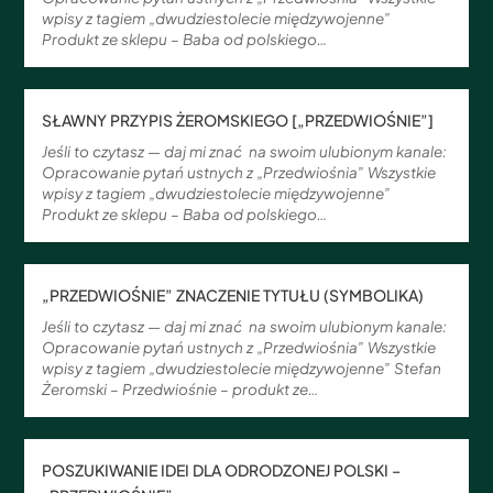
wpisy z tagiem „dwudziestolecie międzywojenne”
Produkt ze sklepu – Baba od polskiego…
SŁAWNY PRZYPIS ŻEROMSKIEGO [„PRZEDWIOŚNIE”]
Jeśli to czytasz — daj mi znać na swoim ulubionym kanale:
Opracowanie pytań ustnych z „Przedwiośnia” Wszystkie
wpisy z tagiem „dwudziestolecie międzywojenne”
Produkt ze sklepu – Baba od polskiego…
„PRZEDWIOŚNIE” ZNACZENIE TYTUŁU (SYMBOLIKA)
Jeśli to czytasz — daj mi znać na swoim ulubionym kanale:
Opracowanie pytań ustnych z „Przedwiośnia” Wszystkie
wpisy z tagiem „dwudziestolecie międzywojenne” Stefan
Żeromski – Przedwiośnie – produkt ze…
POSZUKIWANIE IDEI DLA ODRODZONEJ POLSKI –