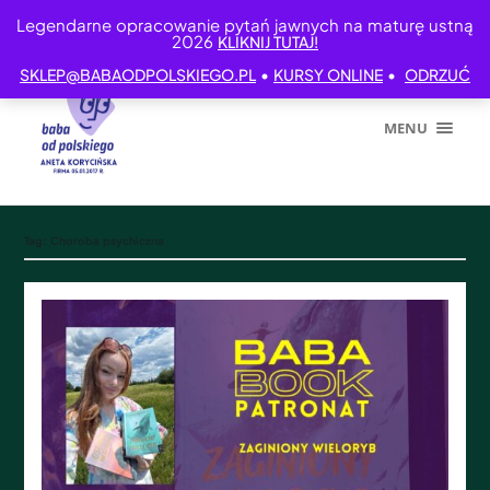
Legendarne opracowanie pytań jawnych na maturę ustną
2026
KLIKNIJ TUTAJ!
•
•
SKLEP@BABAODPOLSKIEGO.PL
KURSY ONLINE
ODRZUĆ
MENU
Tag:
Choroba psychiczna