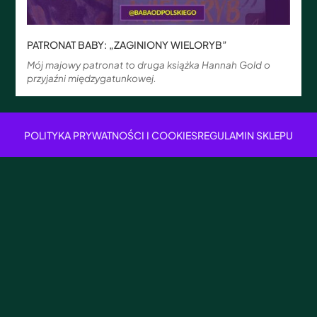
PATRONAT BABY: „ZAGINIONY WIELORYB”
Mój majowy patronat to druga książka Hannah Gold o
przyjaźni międzygatunkowej.
POLITYKA PRYWATNOŚCI I COOKIES
REGULAMIN SKLEPU