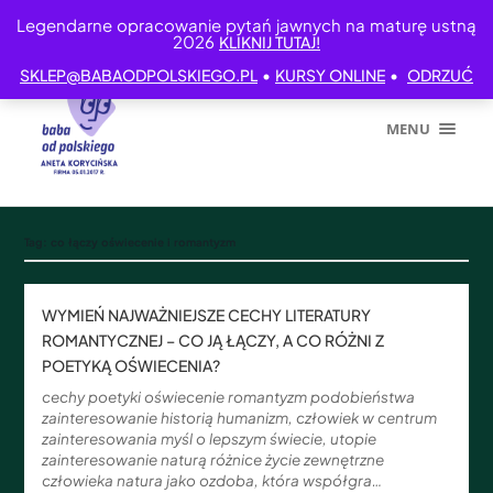
Legendarne opracowanie pytań jawnych na maturę ustną
2026
KLIKNIJ TUTAJ!
•
•
SKLEP@BABAODPOLSKIEGO.PL
KURSY ONLINE
ODRZUĆ
MENU
Tag:
co łączy oświecenie i romantyzm
WYMIEŃ NAJWAŻNIEJSZE CECHY LITERATURY
ROMANTYCZNEJ – CO JĄ ŁĄCZY, A CO RÓŻNI Z
POETYKĄ OŚWIECENIA?
cechy poetyki oświecenie romantyzm podobieństwa
zainteresowanie historią humanizm, człowiek w centrum
zainteresowania myśl o lepszym świecie, utopie
zainteresowanie naturą różnice życie zewnętrzne
człowieka natura jako ozdoba, która współgra…