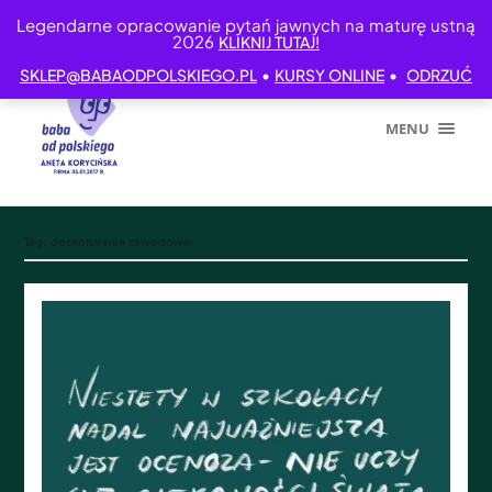
Legendarne opracowanie pytań jawnych na maturę ustną
2026
KLIKNIJ TUTAJ!
•
•
SKLEP@BABAODPOLSKIEGO.PL
KURSY ONLINE
ODRZUĆ
MENU
Tag:
doskonalenie zawodowe