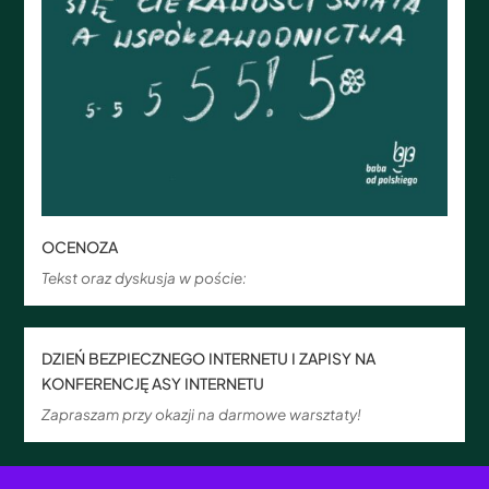
OCENOZA
Tekst oraz dyskusja w poście:
DZIEŃ BEZPIECZNEGO INTERNETU I ZAPISY NA
KONFERENCJĘ ASY INTERNETU
Zapraszam przy okazji na darmowe warsztaty!