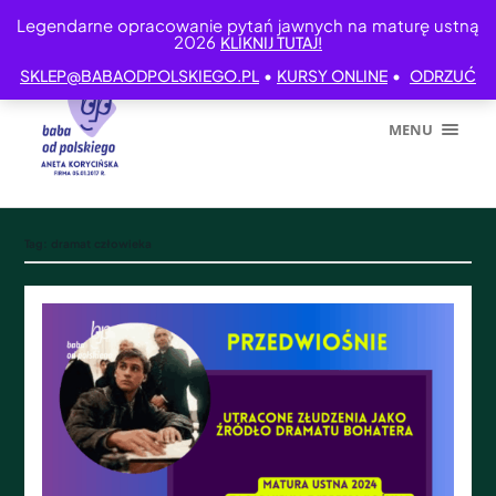
Legendarne opracowanie pytań jawnych na maturę ustną
2026
KLIKNIJ TUTAJ!
•
•
SKLEP@BABAODPOLSKIEGO.PL
KURSY ONLINE
ODRZUĆ
MENU
Tag:
dramat człowieka