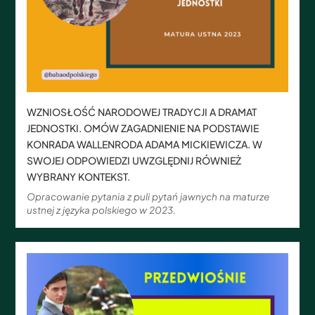
WZNIOSŁOŚĆ NARODOWEJ TRADYCJI A DRAMAT
JEDNOSTKI. OMÓW ZAGADNIENIE NA PODSTAWIE
KONRADA WALLENRODA ADAMA MICKIEWICZA. W
SWOJEJ ODPOWIEDZI UWZGLĘDNIJ RÓWNIEŻ
WYBRANY KONTEKST.
Opracowanie pytania z puli pytań jawnych na maturze
ustnej z języka polskiego w 2023.