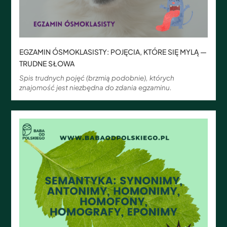
EGZAMIN ÓSMOKLASISTY: POJĘCIA, KTÓRE SIĘ MYLĄ —
TRUDNE SŁOWA
Spis trudnych pojęć (brzmią podobnie), których
znajomość jest niezbędna do zdania egzaminu.