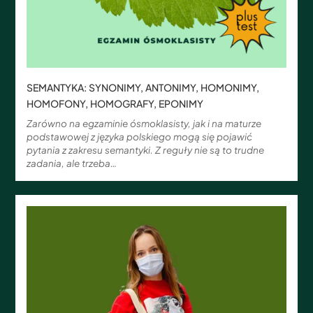
SEMANTYKA: SYNONIMY, ANTONIMY, HOMONIMY,
HOMOFONY, HOMOGRAFY, EPONIMY
Zarówno na egzaminie ósmoklasisty, jak i na maturze
podstawowej z języka polskiego mogą się pojawić
pytania z zakresu semantyki. Z reguły nie są to trudne
zadania, ale trzeba…