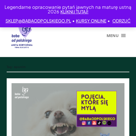
Legendarne opracowanie pytań jawnych na maturę ustną
2026
KLIKNIJ TUTAJ!
•
•
SKLEP@BABAODPOLSKIEGO.PL
KURSY ONLINE
ODRZUĆ
MENU
Tag:
eponim